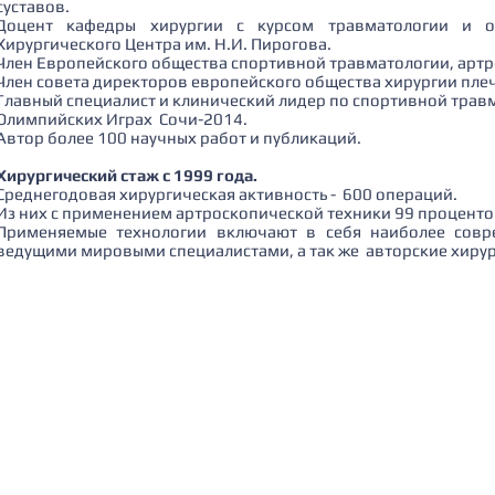
суставов.
Доцент кафедры хирургии с курсом травматологии и о
Хирургического Центра им. Н.И. Пирогова.
Член Европейского общества спортивной травматологии, арт
Член совета директоров европейского общества хирургии плеч
Главный специалист и клинический лидер по спортивной трав
Олимпийских Играх Сочи-2014.
Автор более 100 научных работ и публикаций.
Хирургический стаж с 1999 года.
Среднегодовая хирургическая активность - 600 операций.
Из них с применением артроскопической техники 99 проценто
Применяемые технологии включают в себя наиболее совр
ведущими мировыми специалистами, а так же авторские хирур