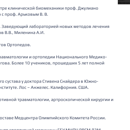
нтре клинической биомеханики проф. Джулиано
 с проф. Арьковым В. В.
. Заведующий лабораторией новых методов лечения
в В.В., Миленина А.И.
гов Ортопедов.
травматологии и ортопедии Национального Медико-
огова. Более 10 учеников, прошедших 5 лет полной
о сустава у доктора Стивена Снайдера в Южно-
титуте. Лос – Анжелес. Калифорния. CША.
тивной травматологии, артроскопической хирургии и
составе Медцентра Олимпийского Комитета России.
ентр спортивной медицины ГБУ МНПЦ РВСМ ДЗМ.