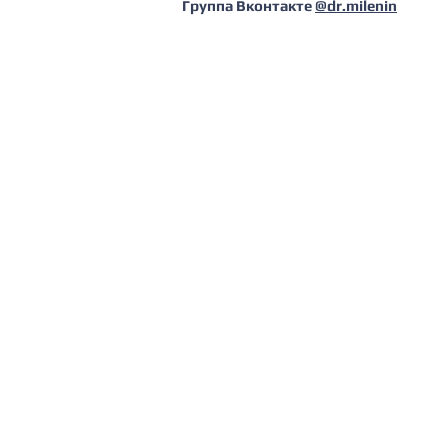
Группа Вконтакте
@dr.milenin
Сертификат от Европейского общест