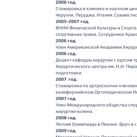
2006 год.
Cтажировка в клинике и научном це
Черулли. Перуджа. Италия. Совместно
2005-2007 год.
ВНИИ Физической Культуры и Спорта
спортивных травм. Сотрудники Арько
2006 год.
Член Американской Академии Хирур
2006 год.
Доцент кафедры хирургии с курсом 
Хирургического центра им. Н.И. Пир
подготовки.
2007 год.
Стажировка по артроскопии плечевог
калифорнийском Ортопедическом Инс
2007 год.
Член Международного общества спор
хирургии колена.
2008 год.
Летняя Олимпиада в Пекине. Врач в 
2009 год.
Московский Научно-Практический ц