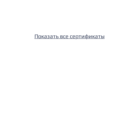
Показать все сертификаты
 суставе высокой степени сложности
роскопия I Реабилитация
+7 (495) 740-66-88
+7 (495) 323-66-88
+7 (495) 409-66-88