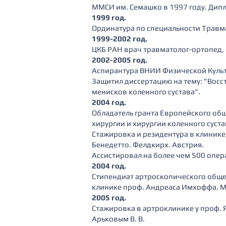
ММСИ им. Семашко в 1997 году. Дип
1999 год.
Ординатура по специальности Травм
1999-2002 год.
ЦКБ РАН врач травматолог-ортопед,
2002-2005 год.
Аспирантура ВНИИ Физической Культ
Защитил диссертацию на тему: "Вос
менисков коленного сустава".
2004 год.
Обладатель гранта Европейского об
хирургии и хирургии коленного суста
Стажировка и резидентура в клиник
Бенедетто. Фелдкирх. Австрия.
Ассистировал на более чем 500 опер
2004 год.
Стипендиат артроскопического обще
клинике проф. Андреаса Имхоффа. М
2005 год.
Стажировка в артроклинике у проф. 
Арьковым В. В.