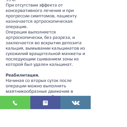
При отсутствии эффекта от
консервативного лечения и при
прогрессии симптомов, пациенту
назначается артроскопическая
операция.
Операция выполняется
артроскопически, без разреза, и
заключается во вскрытии депозита
кальция, вымывании кальцинатов из
сухожилий вращательной манжеты и
последующим сшиванием зоны из
которой был удален кальцинат.
Реабилитация.
Начиная со вторых суток после
операции можно выполнять
маятникообразные движения в
плечевом суставе, работать с
кистевым эспандером.
Реабилитационные мероприятия в
послеоперационном периоде
проводятся под контролем врача
реабилитолога начиная с 3-4 ой